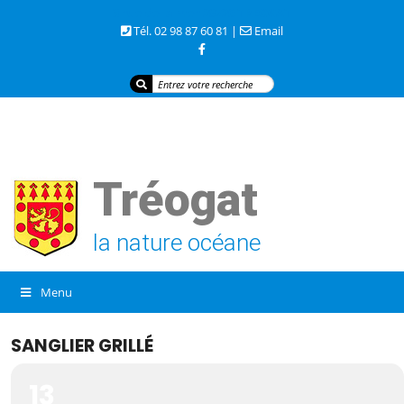
3 rue de la mer 29720 TREOGAT
Tél. 02 98 87 60 81 |
Email
Tréogat
la nature océane
Menu
SANGLIER GRILLÉ
13