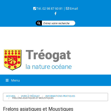
3 rue de la mer 29720 TREOGAT
Tél. 02 98 87 60 81 |
Email
Tréogat
la nature océane
Menu
ACCUEIL
VIVRE À TRÉOGAT
INFORMATIONS PRATIQUES
FRELONS ASIATIQUES ET MOUSTIQUES
Frelons asiatiques et Moustiques