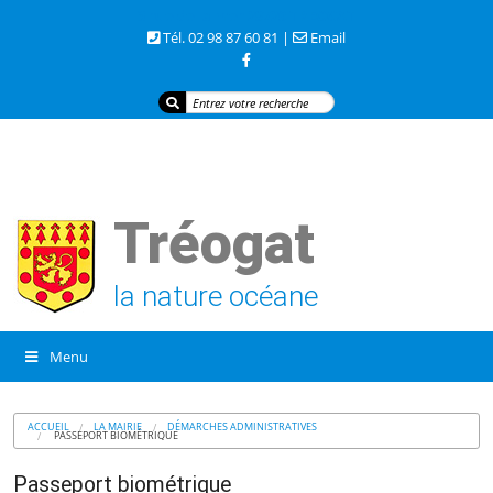
3 rue de la mer 29720 TREOGAT
Tél. 02 98 87 60 81 |
Email
Tréogat
la nature océane
Menu
ACCUEIL
LA MAIRIE
DÉMARCHES ADMINISTRATIVES
PASSEPORT BIOMÉTRIQUE
Passeport biométrique