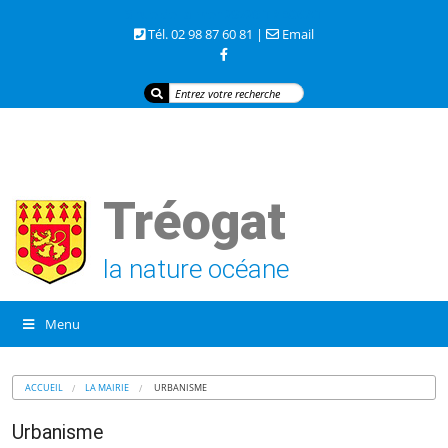
3 rue de la mer 29720 TREOGAT
Tél. 02 98 87 60 81 |
Email
Tréogat
la nature océane
Menu
ACCUEIL
LA MAIRIE
URBANISME
Urbanisme