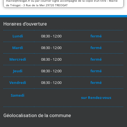
mairie@treogat.fr ou par courrier signé accompagné de la copie d’un titre : Mairie
de Tréogat - 3 Rue de la Mer 29720 TREOGAT
Horaires d’ouverture
Lundi
08:30 - 12:00
fermé
Mardi
08:30 - 12:00
fermé
Mercredi
08:30 - 12:00
fermé
Jeudi
08:30 - 12:00
fermé
Vendredi
08:30 - 12:00
fermé
Samedi
sur Rendez-vous
Géolocalisation de la commune