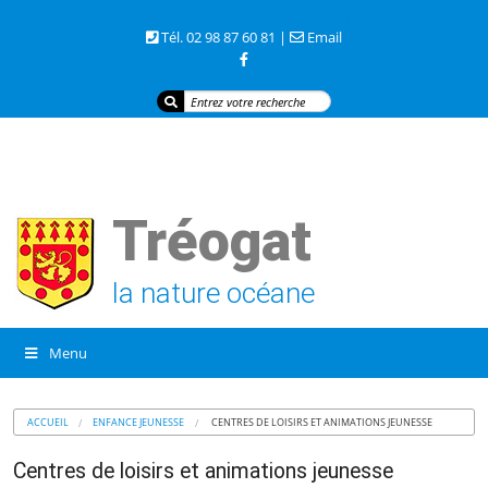
3 rue de la mer 29720 TREOGAT
Tél. 02 98 87 60 81 |
Email
Tréogat
la nature océane
Menu
ACCUEIL
ENFANCE JEUNESSE
CENTRES DE LOISIRS ET ANIMATIONS JEUNESSE
Centres de loisirs et animations jeunesse