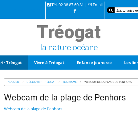
Tél. 02 98 87 60 81 |
Email
 la mer 29720 TREOGAT
Tréogat
la nature océane
rir Tréogat
Vivre à Tréogat
Enfance jeunesse
Les lie
ACCUEIL
DÉCOUVRIR TRÉOGAT
TOURISME
WEBCAM DE LA PLAGE DE PENHORS
Webcam de la plage de Penhors
Webcam de la plage de Penhors