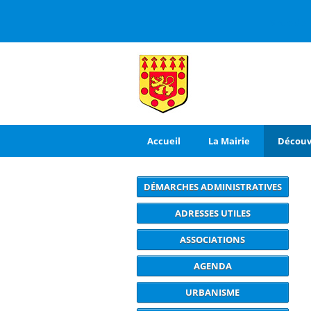
3 rue de
Accueil
La Mairie
Découv
DÉMARCHES ADMINISTRATIVES
ADRESSES UTILES
ASSOCIATIONS
AGENDA
URBANISME