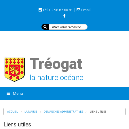
3 rue de la mer 29720 TREOGAT
Tél. 02 98 87 60 81 |
Email
Tréogat
la nature océane
Menu
ACCUEIL
LA MAIRIE
DÉMARCHES ADMINISTRATIVES
LIENS UTILES
Liens utiles