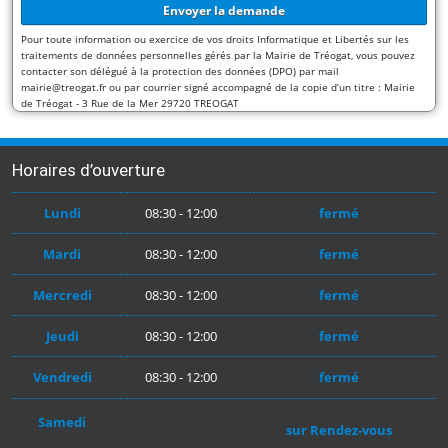
Pour toute information ou exercice de vos droits Informatique et Libertés sur les
traitements de données personnelles gérés par la Mairie de Tréogat, vous pouvez
contacter son délégué à la protection des données (DPO) par mail
mairie@treogat.fr ou par courrier signé accompagné de la copie d’un titre : Mairie
de Tréogat - 3 Rue de la Mer 29720 TREOGAT
Horaires d’ouverture
Lundi
08:30 - 12:00
fermé
Mardi
08:30 - 12:00
fermé
Mercredi
08:30 - 12:00
fermé
Jeudi
08:30 - 12:00
fermé
Vendredi
08:30 - 12:00
fermé
Samedi
sur Rendez-vous