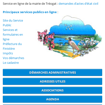
Service en ligne de la mairie de Tréogat :
demandes d’actes d’état civil
Principaux services publics en ligne
:
Site du Service
Public
Services et
formulaires en
ligne
Préfecture du
Finistère
Impôts
Vos démarches
Le cadastre
DÉMARCHES ADMINISTRATIVES
ADRESSES UTILES
ASSOCIATIONS
AGENDA