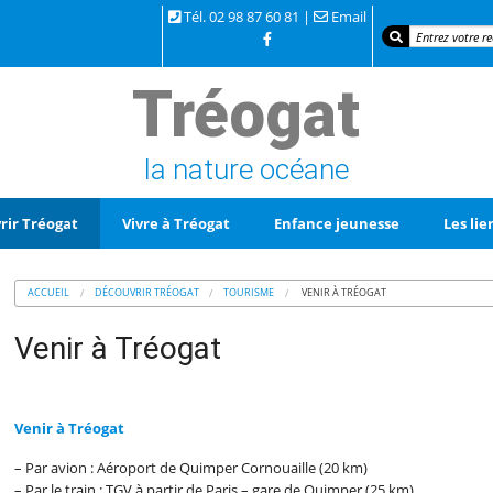
Tél. 02 98 87 60 81 |
Email
 la mer 29720 TREOGAT
Tréogat
la nature océane
rir Tréogat
Vivre à Tréogat
Enfance jeunesse
Les lie
ACCUEIL
DÉCOUVRIR TRÉOGAT
TOURISME
VENIR À TRÉOGAT
Venir à Tréogat
Venir à Tréogat
– Par avion : Aéroport de Quimper Cornouaille (20 km)
– Par le train : TGV à partir de Paris – gare de Quimper (25 km)