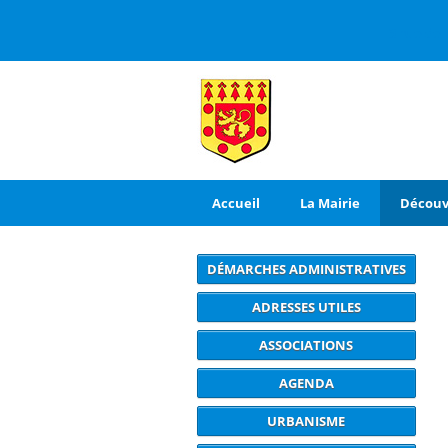
3 rue de
Accueil
La Mairie
Découv
DÉMARCHES ADMINISTRATIVES
ADRESSES UTILES
ASSOCIATIONS
AGENDA
URBANISME