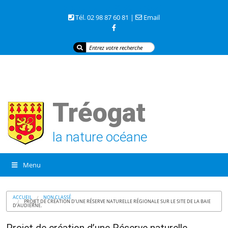
3 rue de la mer 29720 TREOGAT
Tél. 02 98 87 60 81 |
Email
Tréogat
la nature océane
Menu
ACCUEIL
NON CLASSÉ
PROJET DE CRÉATION D’UNE RÉSERVE NATURELLE RÉGIONALE SUR LE SITE DE LA BAIE
D’AUDIERNE.