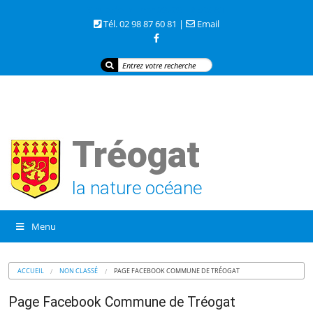
3 rue de la mer 29720 TREOGAT
Tél. 02 98 87 60 81 |
Email
Tréogat
la nature océane
Menu
ACCUEIL
NON CLASSÉ
PAGE FACEBOOK COMMUNE DE TRÉOGAT
Page Facebook Commune de Tréogat