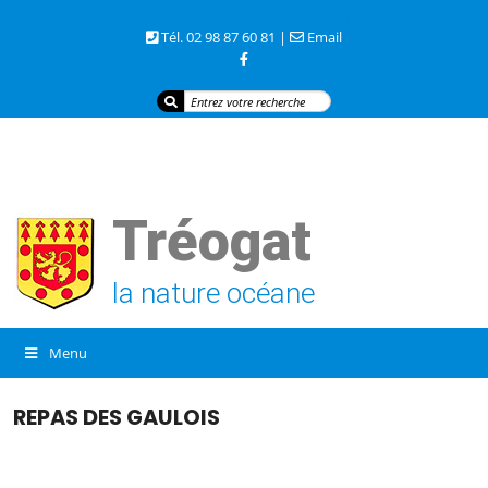
3 rue de la mer 29720 TREOGAT
Tél. 02 98 87 60 81 |
Email
Tréogat
la nature océane
Menu
REPAS DES GAULOIS