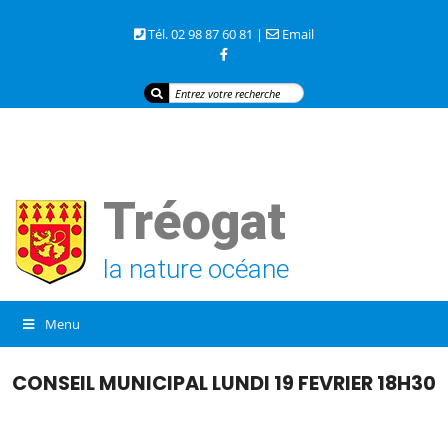
3 rue de la mer 29720 TREOGAT
Tél. 02 98 87 60 81 |
Email
Tréogat
la nature océane
Menu
CONSEIL MUNICIPAL LUNDI 19 FEVRIER 18H30