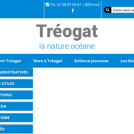
Tél. 02 98 87 60 81 |
Email
 la mer 29720 TREOGAT
Tréogat
la nature océane
rir Tréogat
Vivre à Tréogat
Enfance jeunesse
Les lie
INISTRATIVES
 UTILES
ATIONS
NDA
ISME
ÉO