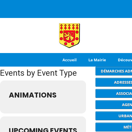
3 rue de
Accueil
La Mairie
Découv
Events by Event Type
DÉMARCHES ADM
ADRESSES
ANIMATIONS
ASSOCI
AGE
URBAN
MÉT
UPCOMING EVENTS