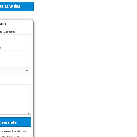
ES MARÉES
ous
ligatoire)
)
ou exercice de vos
ibertés sur les