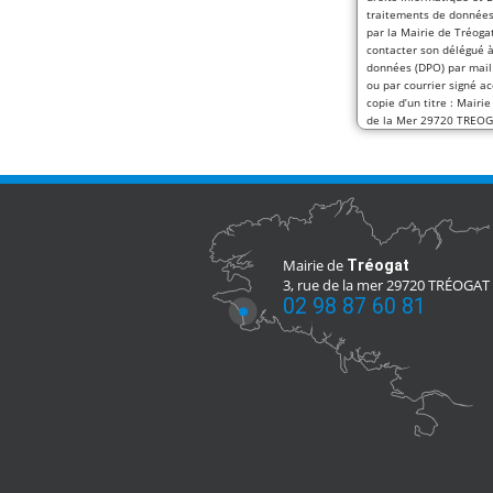
traitements de données
par la Mairie de Tréoga
contacter son délégué à
données (DPO) par mail
ou par courrier signé 
copie d’un titre : Mairi
de la Mer 29720 TREO
Mairie de
Tréogat
3, rue de la mer 29720 TRÉOGAT
02 98 87 60 81