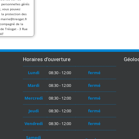
 personnelles gérés
t, vous pouvez
 la protection des
 mairie@treogat.fr
accompagné de la
e de Tréogat - 3 Rue
GAT
Horaires d’ouverture
Géoloc
Lundi
08:30 - 12:00
fermé
Mardi
08:30 - 12:00
fermé
Mercredi
08:30 - 12:00
fermé
Jeudi
08:30 - 12:00
fermé
Vendredi
08:30 - 12:00
fermé
Samedi