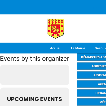
3 rue de
Accueil
La Mairie
Découv
Events by this organizer
DÉMARCHES ADM
ADRESSES
ASSOCI
AGE
URBAN
UPCOMING EVENTS
MÉT