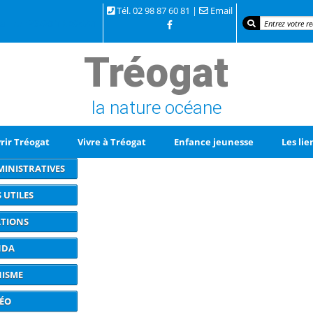
Tél. 02 98 87 60 81 |
Email
 la mer 29720 TREOGAT
Tréogat
la nature océane
rir Tréogat
Vivre à Tréogat
Enfance jeunesse
Les lie
INISTRATIVES
 UTILES
ATIONS
NDA
ISME
ÉO