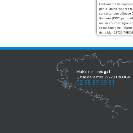
traitements de données
par la Mairie de Tréoga
contacter son délégué à
données (DPO) par mail
ou par courrier signé 
copie d’un titre : Mairi
de la Mer 29720 TREO
Mairie de
Tréogat
3, rue de la mer 29720 TRÉOGAT
02 98 87 60 81