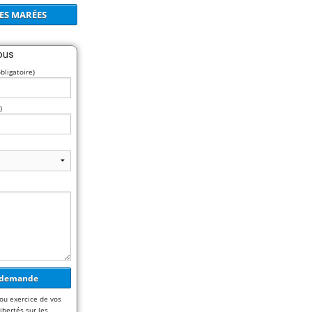
ES MARÉES
ous
bligatoire)
)
ou exercice de vos
ibertés sur les