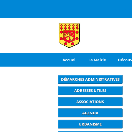
3 rue de
Accueil
La Mairie
Découv
DÉMARCHES ADMINISTRATIVES
ADRESSES UTILES
ASSOCIATIONS
AGENDA
URBANISME