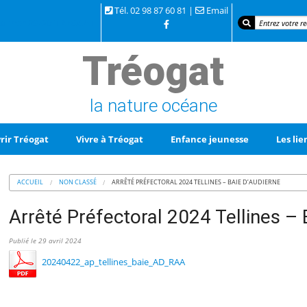
Tél. 02 98 87 60 81 |
Email
 la mer 29720 TREOGAT
Tréogat
la nature océane
rir Tréogat
Vivre à Tréogat
Enfance jeunesse
Les lie
ACCUEIL
NON CLASSÉ
ARRÊTÉ PRÉFECTORAL 2024 TELLINES – BAIE D’AUDIERNE
Arrêté Préfectoral 2024 Tellines – 
Publié le 29 avril 2024
20240422_ap_tellines_baie_AD_RAA