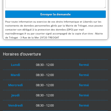
Pour toute information ou exercice de vos droits Informatique et Libertés sur les
traitements de données personnelles gérés par la Mairie de Tréogat, vous pouvez
contacter son délégué à la protection des données (DPO) par mail
mairie@treogat.fr ou par courrier signé accompagné de la copie d’un titre : Mairie
de Tréogat - 3 Rue de la Mer 29720 TREOGAT
Horaires d’ouverture
Lundi
08:30 - 12:00
fermé
Mardi
08:30 - 12:00
fermé
Mercredi
08:30 - 12:00
fermé
Jeudi
08:30 - 12:00
fermé
Vendredi
08:30 - 12:00
fermé