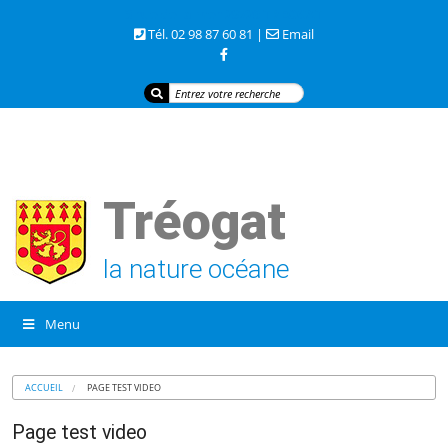
3 rue de la mer 29720 TREOGAT
Tél. 02 98 87 60 81 |
Email
Tréogat
la nature océane
Menu
ACCUEIL
PAGE TEST VIDEO
Page test video