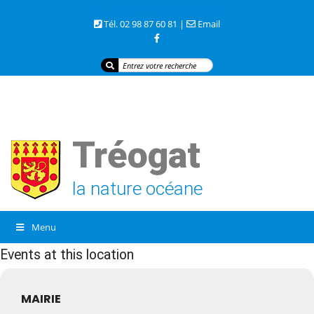
3 rue de la mer 29720 TREOGAT
Tél. 02 98 87 60 81 |
Email
Tréogat
la nature océane
Menu
Events at this location
MAIRIE