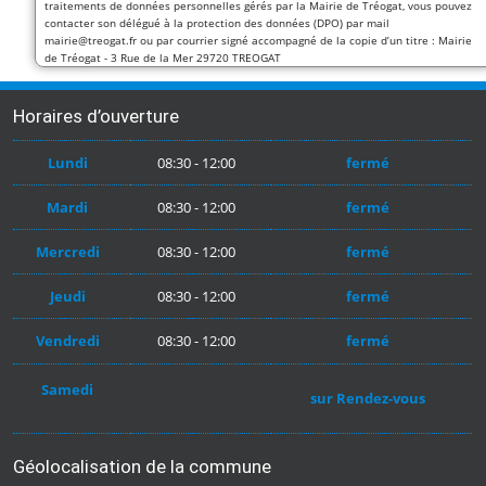
traitements de données personnelles gérés par la Mairie de Tréogat, vous pouvez
contacter son délégué à la protection des données (DPO) par mail
mairie@treogat.fr ou par courrier signé accompagné de la copie d’un titre : Mairie
de Tréogat - 3 Rue de la Mer 29720 TREOGAT
Horaires d’ouverture
Lundi
08:30 - 12:00
fermé
Mardi
08:30 - 12:00
fermé
Mercredi
08:30 - 12:00
fermé
Jeudi
08:30 - 12:00
fermé
Vendredi
08:30 - 12:00
fermé
Samedi
sur Rendez-vous
Géolocalisation de la commune