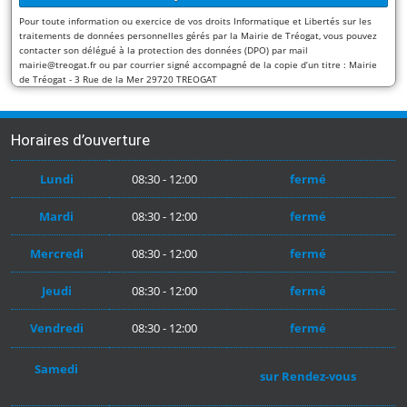
Pour toute information ou exercice de vos droits Informatique et Libertés sur les
traitements de données personnelles gérés par la Mairie de Tréogat, vous pouvez
contacter son délégué à la protection des données (DPO) par mail
mairie@treogat.fr ou par courrier signé accompagné de la copie d’un titre : Mairie
de Tréogat - 3 Rue de la Mer 29720 TREOGAT
Horaires d’ouverture
Lundi
08:30 - 12:00
fermé
Mardi
08:30 - 12:00
fermé
Mercredi
08:30 - 12:00
fermé
Jeudi
08:30 - 12:00
fermé
Vendredi
08:30 - 12:00
fermé
Samedi
sur Rendez-vous