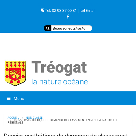
3 rue de la mer 29720 TREOGAT
Tél. 02 98 87 60 81 |
Email
Tréogat
la nature océane
Menu
ACCUEIL
NON CLASSÉ
DOSSIER SYNTHÉTIQUE DE DEMANDE DE CLASSEMENT EN RÉSERVE NATURELLE
RÉGIONALE