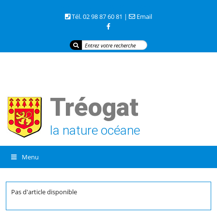
3 rue de la mer 29720 TREOGAT
Tél. 02 98 87 60 81 |
Email
Tréogat
la nature océane
Menu
Pas d'article disponible