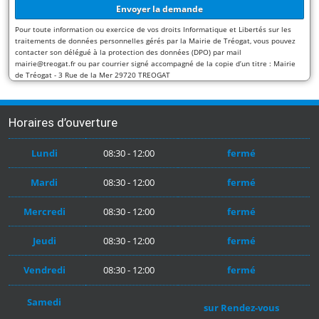
Pour toute information ou exercice de vos droits Informatique et Libertés sur les
traitements de données personnelles gérés par la Mairie de Tréogat, vous pouvez
contacter son délégué à la protection des données (DPO) par mail
mairie@treogat.fr ou par courrier signé accompagné de la copie d’un titre : Mairie
de Tréogat - 3 Rue de la Mer 29720 TREOGAT
Horaires d’ouverture
Lundi
08:30 - 12:00
fermé
Mardi
08:30 - 12:00
fermé
Mercredi
08:30 - 12:00
fermé
Jeudi
08:30 - 12:00
fermé
Vendredi
08:30 - 12:00
fermé
Samedi
sur Rendez-vous